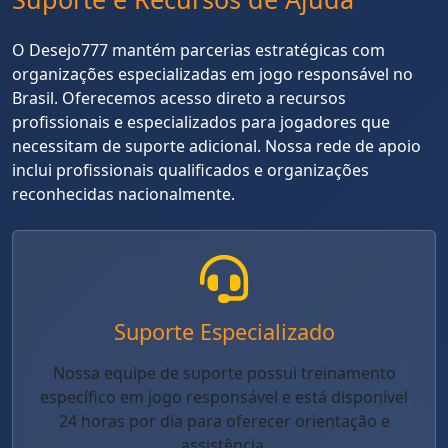
O Desejo777 mantém parcerias estratégicas com
organizações especializadas em jogo responsável no
Brasil. Oferecemos acesso direto a recursos
profissionais e especializados para jogadores que
necessitam de suporte adicional. Nossa rede de apoio
inclui profissionais qualificados e organizações
reconhecidas nacionalmente.
Suporte Especializado
Nossa equipe de suporte possui treinamento
específico em jogo responsável e está disponível
24 horas por dia para oferecer orientação e
assistência.