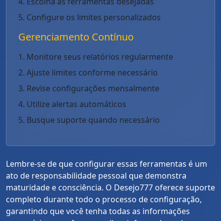
4. Escolha as ferramentas desejadas
5. Configure os limites personalizados
Gerenciamento Contínuo
1. Monitore seus relatórios regularmente
2. Ajuste limites conforme necessário
3. Revise configurações mensalmente
4. Utilize alertas automáticos
5. Busque suporte quando necessário
Lembre-se de que configurar essas ferramentas é um
ato de responsabilidade pessoal que demonstra
maturidade e consciência. O Desejo777 oferece suporte
completo durante todo o processo de configuração,
garantindo que você tenha todas as informações