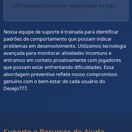
• Dificuldades financeiras relacionadas ao jogo
Nossa equipe de suporte é treinada para identificar
padrões de comportamento que possam indicar
problemas em desenvolvimento. Utilizamos tecnologia
avançada para monitorar atividades incomuns e
entramos em contato proativamente com jogadores
que possam estar enfrentando dificuldades. Essa
abordagem preventiva reflete nosso compromisso
genuíno com o bem-estar de cada usuário do
Desejo777.
Suporte e Recursos de Ajuda