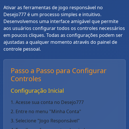
Ativar as ferramentas de jogo responsável no
Desejo777 é um processo simples e intuitivo.
Desenvolvemos uma interface amigável que permite
aos usuários configurar todos os controles necessários
em poucos cliques. Todas as configurações podem ser
ajustadas a qualquer momento através do painel de
controle pessoal.
Passo a Passo para Configurar
Controles
Configuração Inicial
1. Acesse sua conta no Desejo777
2. Entre no menu "Minha Conta"
3. Selecione "Jogo Responsável"