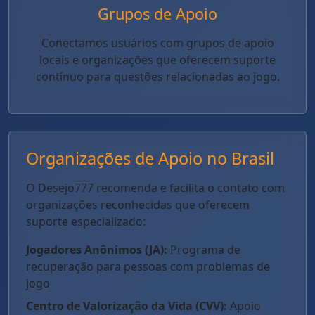
Grupos de Apoio
Conectamos usuários com grupos de apoio
locais e organizações que oferecem suporte
contínuo para questões relacionadas ao jogo.
Organizações de Apoio no Brasil
O Desejo777 recomenda e facilita o contato com
organizações reconhecidas que oferecem
suporte especializado:
Jogadores Anônimos (JA):
Programa de
recuperação para pessoas com problemas de
jogo
Centro de Valorização da Vida (CVV):
Apoio