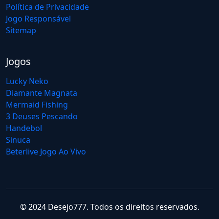
Política de Privacidade
Jogo Responsável
Sitemap
Jogos
Lucky Neko
Diamante Magnata
Mermaid Fishing
3 Deuses Pescando
Handebol
Sinuca
Beterlive Jogo Ao Vivo
© 2024 Desejo777. Todos os direitos reservados.