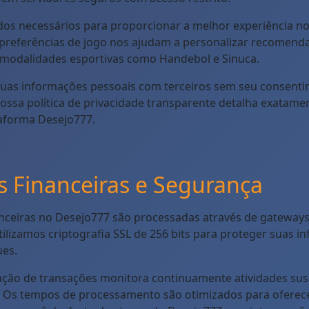
os necessários para proporcionar a melhor experiência no
preferências de jogo nos ajudam a personalizar recomenda
 modalidades esportivas como Handebol e Sinuca.
as informações pessoais com terceiros sem seu consentime
Nossa política de privacidade transparente detalha exatam
taforma Desejo777.
s Financeiras e Segurança
anceiras no Desejo777 são processadas através de gatewa
Utilizamos criptografia SSL de 256 bits para proteger suas 
ues.
ação de transações monitora continuamente atividades sus
. Os tempos de processamento são otimizados para oferece