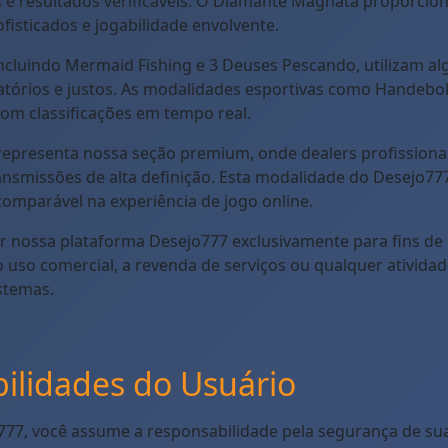
 e resultados verificáveis. O Diamante Magnata proporcio
isticados e jogabilidade envolvente.
ncluindo Mermaid Fishing e 3 Deuses Pescando, utilizam al
atórios e justos. As modalidades esportivas como Handebo
om classificações em tempo real.
o representa nossa seção premium, onde dealers profission
ansmissões de alta definição. Esta modalidade do Desejo77
ncomparável na experiência de jogo online.
r nossa plataforma Desejo777 exclusivamente para fins de
o uso comercial, a revenda de serviços ou qualquer ativid
stemas.
ilidades do Usuário
77, você assume a responsabilidade pela segurança de sua