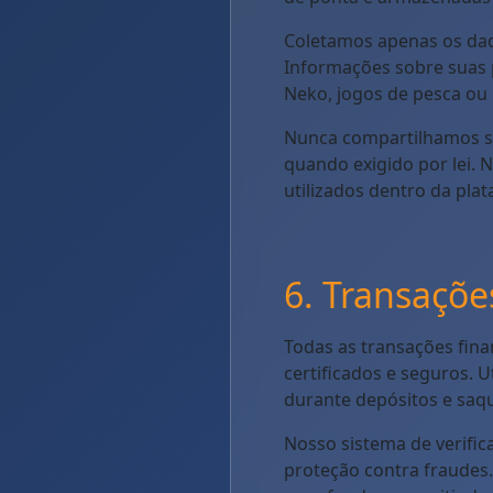
Coletamos apenas os dad
Informações sobre suas 
Neko, jogos de pesca ou
Nunca compartilhamos su
quando exigido por lei. 
utilizados dentro da pla
6. Transaçõe
Todas as transações fin
certificados e seguros. 
durante depósitos e saq
Nosso sistema de verific
proteção contra fraudes