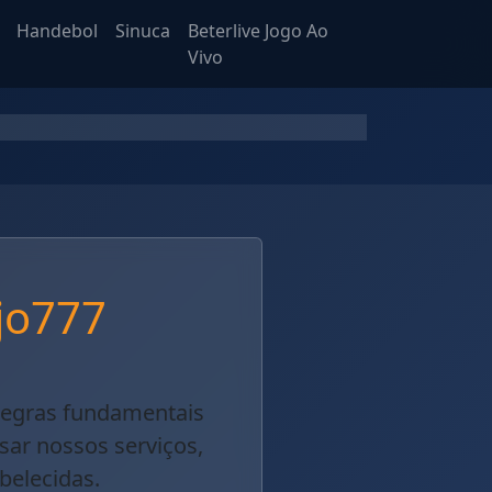
Handebol
Sinuca
Beterlive Jogo Ao
Vivo
jo777
regras fundamentais
sar nossos serviços,
belecidas.