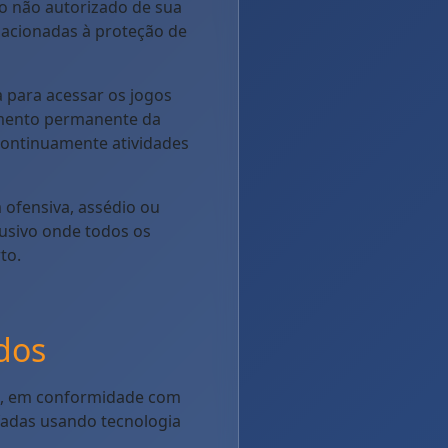
o não autorizado de sua
elacionadas à proteção de
 para acessar os jogos
nimento permanente da
continuamente atividades
ofensiva, assédio ou
usivo onde todos os
to.
ados
s, em conformidade com
afadas usando tecnologia