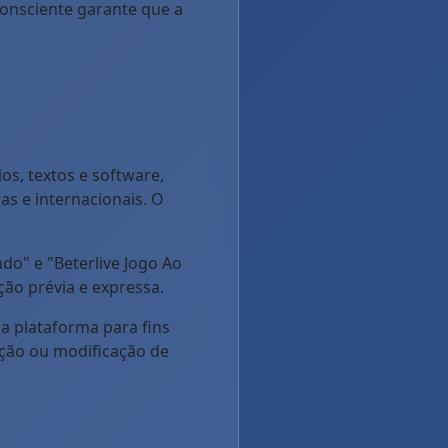
consciente garante que a
os, textos e software,
ras e internacionais. O
o" e "Beterlive Jogo Ao
ão prévia e expressa.
sa plataforma para fins
uição ou modificação de