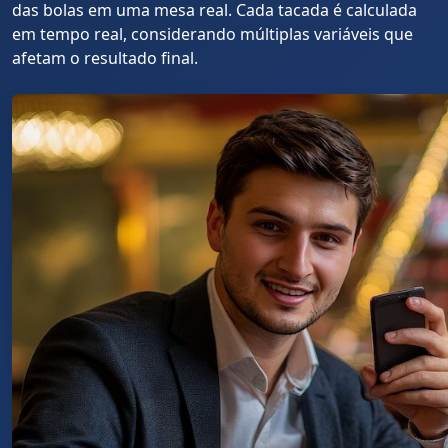
das bolas em uma mesa real. Cada tacada é calculada
em tempo real, considerando múltiplas variáveis que
afetam o resultado final.