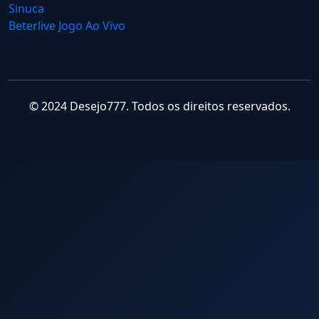
Sinuca
Beterlive Jogo Ao Vivo
© 2024 Desejo777. Todos os direitos reservados.