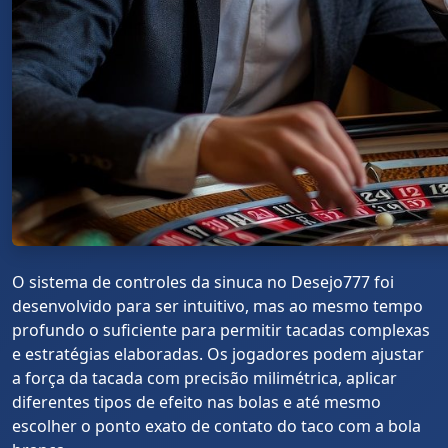
O sistema de controles da sinuca no Desejo777 foi
desenvolvido para ser intuitivo, mas ao mesmo tempo
profundo o suficiente para permitir tacadas complexas
e estratégias elaboradas. Os jogadores podem ajustar
a força da tacada com precisão milimétrica, aplicar
diferentes tipos de efeito nas bolas e até mesmo
escolher o ponto exato de contato do taco com a bola